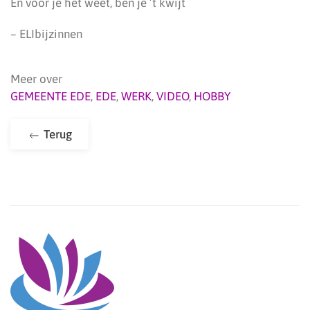
En voor je het weet, ben je ’t kwijt
– ELIbijzinnen
Meer over
GEMEENTE EDE
,
EDE
,
WERK
,
VIDEO
,
HOBBY
Terug