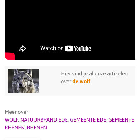
Hier vind je al onze artikelen
over
de wolf
.
Meer over
WOLF
,
NATUURBRAND EDE
,
GEMEENTE EDE
,
GEMEENTE
RHENEN
,
RHENEN