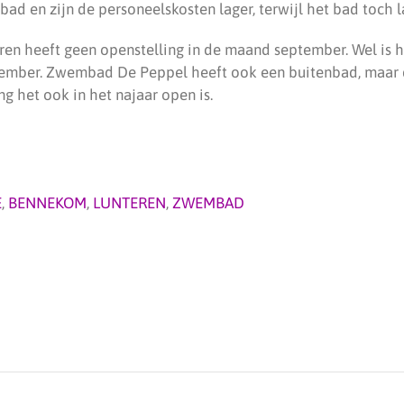
ad en zijn de personeelskosten lager, terwijl het bad toch la
ren heeft geen openstelling in de maand september. Wel is h
ember. Zwembad De Peppel heeft ook een buitenbad, maar d
g het ook in het najaar open is.
E
,
BENNEKOM
,
LUNTEREN
,
ZWEMBAD