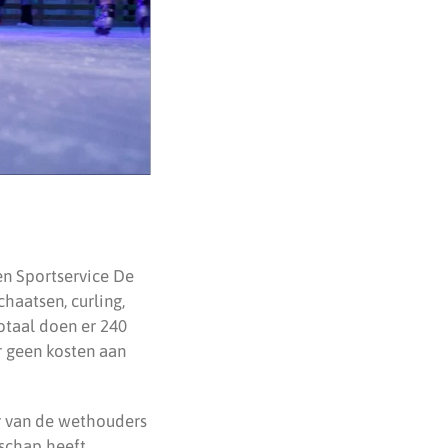
en Sportservice De
chaatsen, curling,
otaal doen er 240
r geen kosten aan
r van de wethouders
dschap heeft