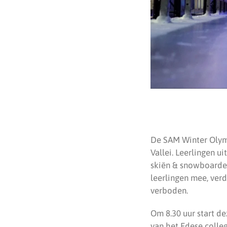
De SAM Winter Olymp
Vallei. Leerlingen u
skiën & snowboarden
leerlingen mee, ver
verboden.
Om 8.30 uur start d
van het Edese colle