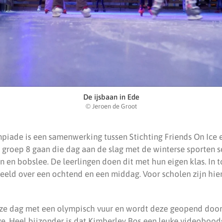
De ijsbaan in Ede
© Jeroen de Groot
iade is een samenwerking tussen Stichting Friends On Ice 
it groep 8 gaan die dag aan de slag met de winterse sporten s
 en bobslee. De leerlingen doen dit met hun eigen klas. In t
deeld over een ochtend en een middag. Voor scholen zijn hie
eze dag met een olympisch vuur en wordt deze geopend doo
ge. Heel bijzonder is dat Kimberley Bos een leuke videoboo