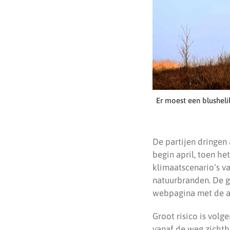
Er moest een blushel
De partijen dringen
begin april, toen het
klimaatscenario’s v
natuurbranden. De 
webpagina met de ac
Groot risico is volg
vanaf de weg zichtba