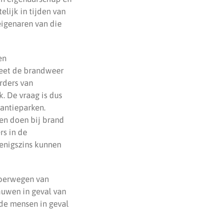
lijk in tijden van
eigenaren van die
en
weet de brandweer
rders van
. De vraag is dus
kantieparken.
nen doen bij brand
s in de
 enigszins kunnen
voerwegen van
huwen in geval van
de mensen in geval