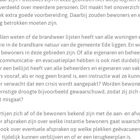
verdeeld over meerdere personen. Dit maakt het onoverzichte
 ook extra goede voorbereiding. Daarbij zouden bewoners en 
g betrokken moeten zijn.
illen weten of de brandweer lijsten heeft van alle woningen 
die in de brandbare natuur van de gemeente Ede liggen. En 
 bewoners in deze gebieden zijn. Of alle eigenaren en behee
communicatie- en evacuatieplan hebben is ook niet duidelijk
 een bellijst heeft van alle beheerders en eigenaren van va
 vooraf, als er nog geen brand is, een instructie wat ze kun
r verwacht dat een crisis wordt aangepakt? Worden bewoner
ernstige droogte bijvoorbeeld gewaarschuwd, zodat zij zich
t misgaat?
rtijen zich af of de bewoners bekend zijn met de aan- en af
er afspraken zijn over welke instantie bewoners gaat waarsc
r ook over eventuele afspraken op welke plekken geëvacueer
tijdelijk kunnen verblijven en of er een terugkeerplan is.