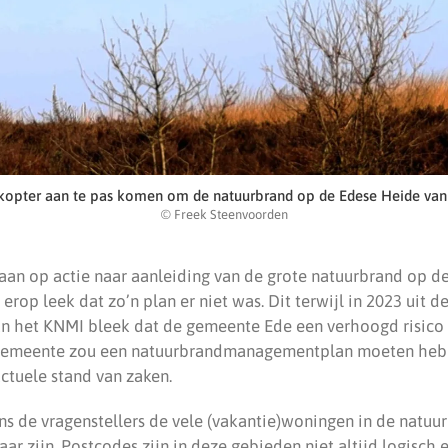
ikopter aan te pas komen om de natuurbrand op de Edese Heide van b
© Freek Steenvoorden
 aan op actie naar aanleiding van de grote natuurbrand op d
 erop leek dat zo’n plan er niet was. Dit terwijl in 2023 uit 
an het KNMI bleek dat de gemeente Ede een verhoogd risico
gemeente zou een natuurbrandmanagementplan moeten heb
tuele stand van zaken.
ens de vragenstellers de vele (vakantie)woningen in de natuur
ar zijn. Postcodes zijn in deze gebieden niet altijd logisch