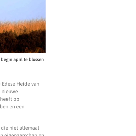
egin april te blussen
e Edese Heide van
de nieuwe
 heeft op
ben en een
 die niet allemaal
 en eigenaarschap en