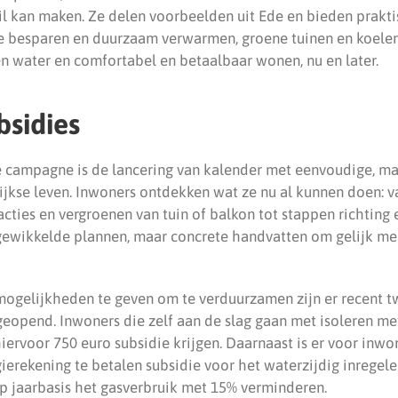
il kan maken. Ze delen voorbeelden uit Ede en bieden prakti
e besparen en duurzaam verwarmen, groene tuinen en koelere
 water en comfortabel en betaalbaar wonen, nu en later.
sidies
de campagne is de lancering van kalender met eenvoudige, ma
ijkse leven. Inwoners ontdekken wat ze nu al kunnen doen: v
cties en vergroenen van tuin of balkon tot stappen richting
gewikkelde plannen, maar concrete handvatten om gelijk mee
ogelijkheden te geven om te verduurzamen zijn er recent 
geopend. Inwoners die zelf aan de slag gaan met isoleren met
iervoor 750 euro subsidie krijgen. Daarnaast is er voor inwo
erekening te betalen subsidie voor het waterzijdig inregele
 op jaarbasis het gasverbruik met 15% verminderen.