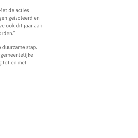
Met de acties
gen geïsoleerd en
we ook dit jaar aan
orden.”
e duurzame stap.
n gemeentelijke
g tot en met