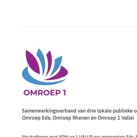
Samenwerkingsverband van drie lokale publieke om
Omroep Ede, Omroep Rhenen en Omroep 1 Vallei
We bedienen met XON en 1 VALLEI zes gemeenten: Ede,