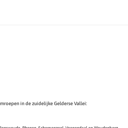
roepen in de zuidelijke Gelderse Vallei:
 Renswoude, Rhenen, Scherpenzeel, Veenendaal en Woudenberg