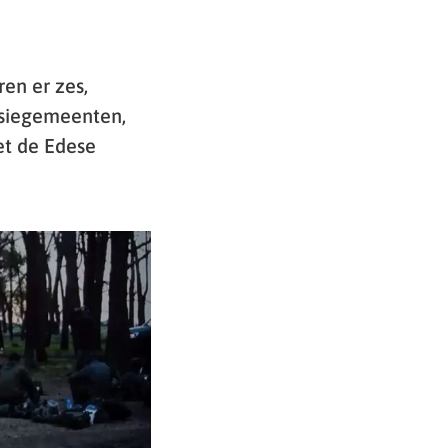
en er zes,
nsiegemeenten,
et de Edese