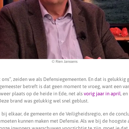
© Rien Janssens
 ons”, zeiden we als Defensiegemeenten. En dat is gelukkig g
rgemeester betreft is dat geen moment te vroeg, want een va
weer plaats op de heide in Ede, net als
vorig jaar in april
, e
Deze brand was gelukkig wel snel geblust.
bij elkaar, de gemeente en de Veiligheidsregio, en de concl
 moeten kunnen maken met Defensie. Als we bij de hoogste 
 onze inwoners waarschuwen voorzichtig te zijn, moet je dat