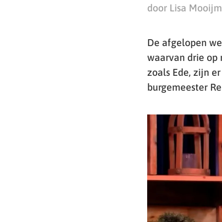
door Lisa Mooij
De afgelopen wek
waarvan drie op 
zoals Ede, zijn 
burgemeester Ren