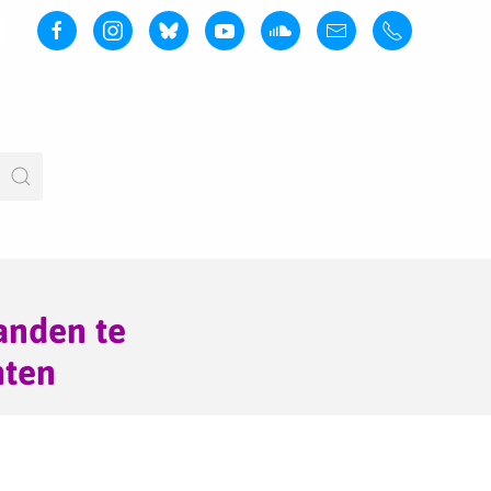
anden te
nten