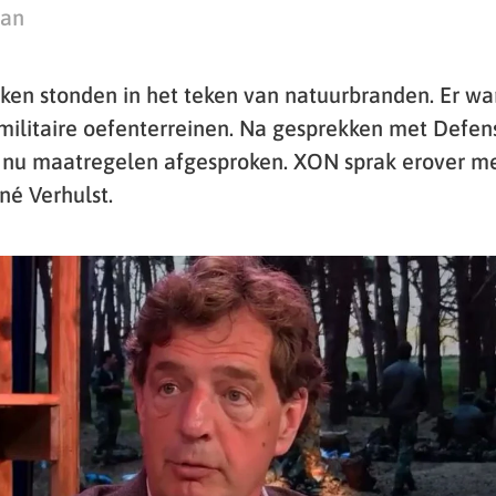
man
en stonden in het teken van natuurbranden. Er war
militaire oefenterreinen. Na gesprekken met Defe
er nu maatregelen afgesproken. XON sprak erover m
é Verhulst.