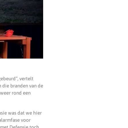
ebeurd”, vertelt
n die branden van de
n weer rond een
usie was dat we hier
alarmfase voor
 met Defensie toch