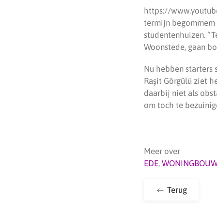
https://www.youtub
termijn begommem 
studentenhuizen. “T
Woonstede, gaan bou
Nu hebben starters 
Raşit Görgülü ziet h
daarbij niet als obs
om toch te bezuinig
Meer over
EDE
,
WONINGBOU
Terug