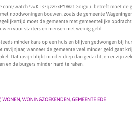
e.com/watch?v=K133qzzGxPYWat Görgülü betreft moet de g
met noodwoningen bouwen, zoals de gemeente Wageningen
egelijkertijd moet de gemeente met gemeentelijke opdracht
wen voor starters en mensen met weinig geld.
steeds minder kans op een huis en blijven gedwongen bij hu
et ravijnjaar, wanneer de gemeente veel minder geld gaat krij
takel. Dat ravijn blijkt minder diep dan gedacht, en er zijn 
en en de burgers minder hard te raken.
W
,
WONEN
,
WONINGZOEKENDEN
,
GEMEENTE EDE