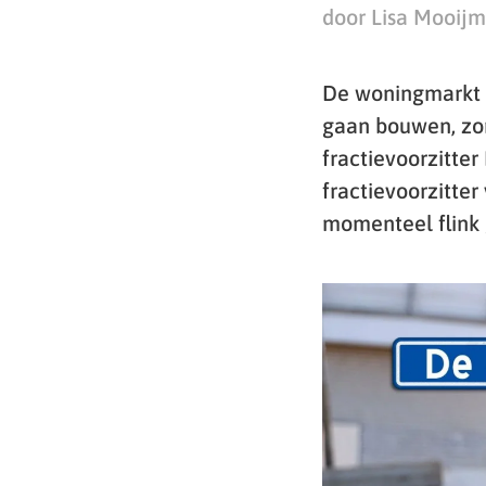
door Lisa Mooij
De woningmarkt 
gaan bouwen, zon
fractievoorzitte
fractievoorzitte
momenteel flink