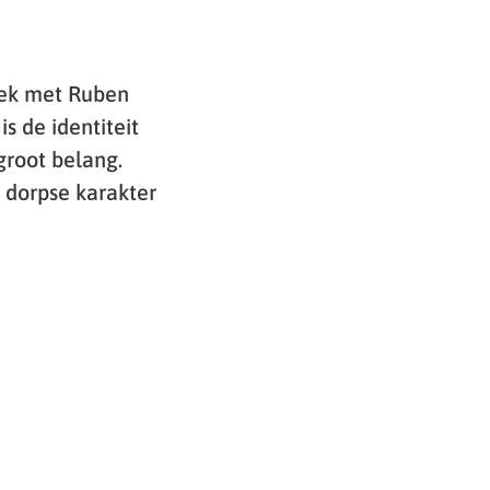
rek met Ruben
s de identiteit
groot belang.
 dorpse karakter