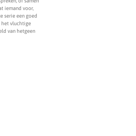
espreken, of samen
at iemand voor,
ze serie een goed
 het vluchtige
eld van hetgeen