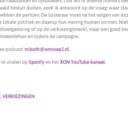
daat-raadsleden en lijstduwers. Ook wil ik diverse thema’s b
aald besluit duiden, zoek ik antwoord op de vraag: waar sta
ebben de partijen. De luisteraar moet na het volgen van de
 lokale politiek en daarop hun mening kunnen vormen. Niet
adsvergadering of op de verkiezingsmarkt, maar een goed be
 gemeentehuis en tijdens de campagne.
ze podcast:
m.both@omroep1.nl
.
 te vinden op
Spotify
en het
XON YouTube-kanaal
.
E
,
VERKIEZINGEN