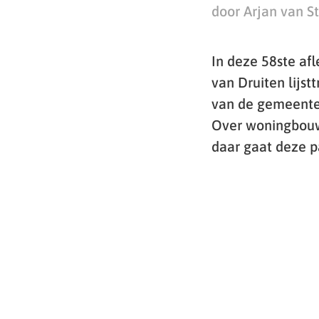
door Arjan van S
In deze 58ste af
van Druiten lijst
van de gemeente 
Over woningbouw 
daar gaat deze pa