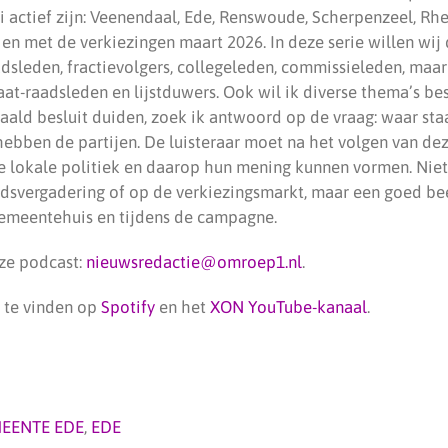
i actief zijn: Veenendaal, Ede, Renswoude, Scherpenzeel, R
 en met de verkiezingen maart 2026. In deze serie willen wij 
dsleden, fractievolgers, collegeleden, commissieleden, maa
daat-raadsleden en lijstduwers. Ook wil ik diverse thema’s b
aald besluit duiden, zoek ik antwoord op de vraag: waar sta
ebben de partijen. De luisteraar moet na het volgen van de
 lokale politiek en daarop hun mening kunnen vormen. Niet
adsvergadering of op de verkiezingsmarkt, maar een goed be
 gemeentehuis en tijdens de campagne.
ze podcast:
nieuwsredactie@omroep1.nl
.
 te vinden op
Spotify
en het
XON YouTube-kanaal
.
EENTE EDE
,
EDE