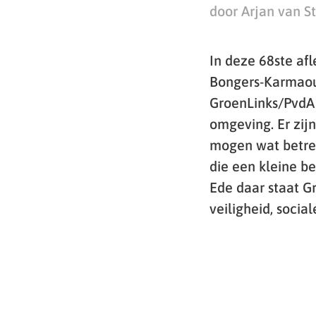
door Arjan van S
In deze 68ste af
Bongers-Karmaoui
GroenLinks/PvdA E
omgeving. Er zijn
mogen wat betref
die een kleine b
Ede daar staat G
veiligheid, soci