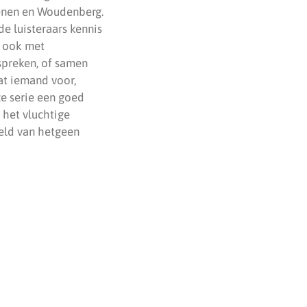
henen en Woudenberg.
de luisteraars kennis
r ook met
espreken, of samen
at iemand voor,
ze serie een goed
 het vluchtige
eld van hetgeen