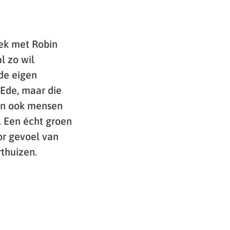
rek met Robin
l zo wil
 de eigen
 Ede, maar die
eun ook mensen
. Een écht groen
or gevoel van
rthuizen.