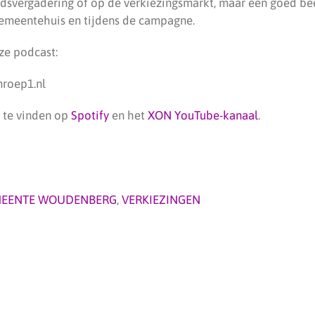
adsvergadering of op de verkiezingsmarkt, maar een goed be
 gemeentehuis en tijdens de campagne.
ze podcast:
roep1.nl
 te vinden op
Spotify
en het
XON YouTube-kanaal
.
EENTE WOUDENBERG
,
VERKIEZINGEN