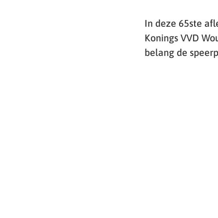
In deze 65ste af
Konings VVD Woud
belang de speerp