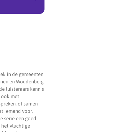
tiek in de gemeenten
henen en Woudenberg.
de luisteraars kennis
r ook met
espreken, of samen
at iemand voor,
ze serie een goed
 het vluchtige