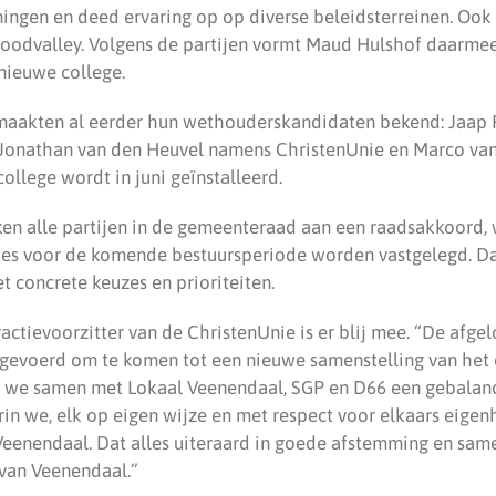
ngen en deed ervaring op op diverse beleidsterreinen. Ook ze
Foodvalley. Volgens de partijen vormt Maud Hulshof daarme
nieuwe college.
 maakten al eerder hun wethouderskandidaten bekend: Jaap
 Jonathan van den Heuvel namens ChristenUnie en Marco va
ollege wordt in juni geïnstalleerd.
n alle partijen in de gemeenteraad aan een raadsakkoord, 
ies voor de komende bestuursperiode worden vastgelegd. Da
concrete keuzes en prioriteiten.
ractievoorzitter van de ChristenUnie is er blij mee. “De af
gevoerd om te komen tot een nieuwe samenstelling van het
t we samen met Lokaal Veenendaal, SGP en D66 een gebalan
n we, elk op eigen wijze en met respect voor elkaars eigen
Veenendaal. Dat alles uiteraard in goede afstemming en sa
van Veenendaal.”