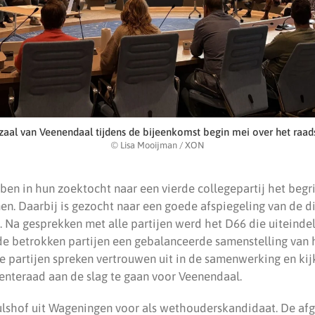
zaal van Veenendaal tijdens de bijeenkomst begin mei over het raa
© Lisa Mooijman / XON
ben in hun zoektocht naar een vierde collegepartij het begri
n. Daarbij is gezocht naar een goede afspiegeling van de div
 Na gesprekken met alle partijen werd het D66 die uiteindel
de betrokken partijen een gebalanceerde samenstelling van h
de partijen spreken vertrouwen uit in de samenwerking en kij
nteraad aan de slag te gaan voor Veenendaal.
shof uit Wageningen voor als wethouderskandidaat. De afge