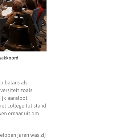
dsakkoord
p balans als
ersiteit zoals
ijk aansloot.
et college tot stand
ken ernaar uit om
lopen jaren was zij