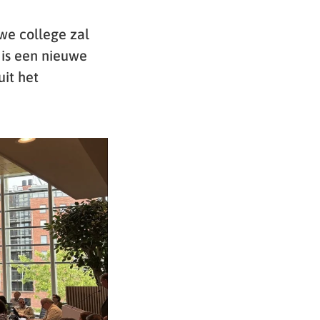
we college zal
 is een nieuwe
it het