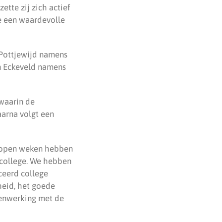
tte zij zich actief
e een waardevolle
 Pottjewijd namens
n Eckeveld namens
waarin de
arna volgt een
gelopen weken hebben
 college. We hebben
ceerd college
heid, het goede
menwerking met de