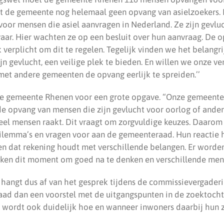
t de gemeente nog helemaal geen opvang van asielzoekers.
 voor mensen die asiel aanvragen in Nederland. Ze zijn gevlu
ar. Hier wachten ze op een besluit over hun aanvraag. De opv
k verplicht om dit te regelen. Tegelijk vinden we het belang
ijn gevlucht, een veilige plek te bieden. En willen we onze 
t andere gemeenten de opvang eerlijk te spreiden.’’
 de gemeente Rhenen voor een grote opgave. “Onze gemeent
e opvang van mensen die zijn gevlucht voor oorlog of ande
eel mensen raakt. Dit vraagt om zorgvuldige keuzes. Daarom
dilemma’s en vragen voor aan de gemeenteraad. Hun reactie 
en dat rekening houdt met verschillende belangen. Er worde
en dit moment om goed na te denken en verschillende menin
 hangt dus af van het gesprek tijdens de commissievergaderi
raad dan een voorstel met de uitgangspunten in de zoektocht
wordt ook duidelijk hoe en wanneer inwoners daarbij hun 