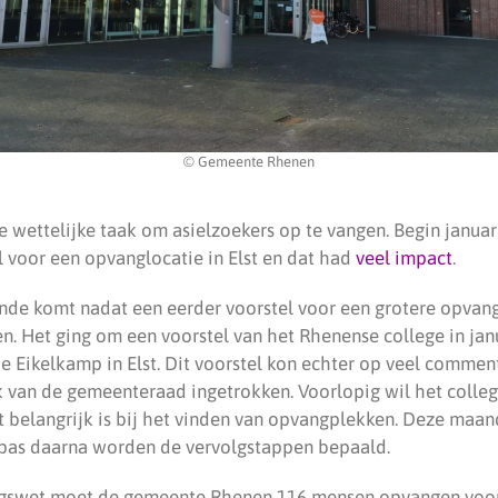
© Gemeente Rhenen
 wettelijke taak om asielzoekers op te vangen. Begin januar
 voor een opvanglocatie in Elst en dat had
veel impact
.
nde komt nadat een eerder voorstel voor een grotere opvan
n. Het ging om een voorstel van het Rhenense college in jan
e Eikelkamp in Elst. Dit voorstel kon echter op veel commen
 van de gemeenteraad ingetrokken. Voorlopig wil het colle
at belangrijk is bij het vinden van opvangplekken. Deze maa
 pas daarna worden de vervolgstappen bepaald.
ngswet moet de gemeente Rhenen 116 mensen opvangen voor m