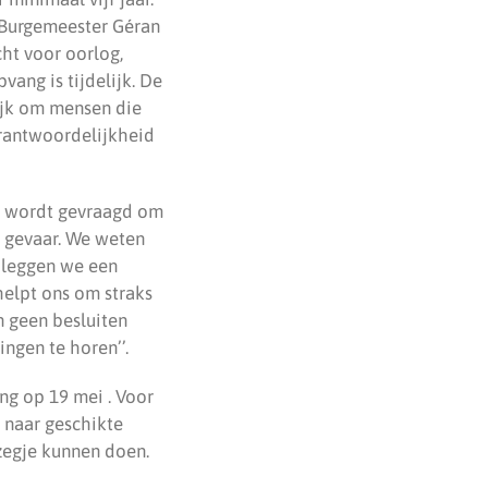
 Burgemeester Géran
cht voor oorlog,
ang is tijdelijk. De
rijk om mensen die
verantwoordelijkheid
e wordt gevraagd om
r gevaar. We weten
 leggen we een
helpt ons om straks
n geen besluiten
gen te horen’’.
ng op 19 mei . Voor
 naar geschikte
zegje kunnen doen.