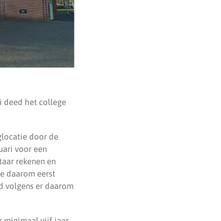
i deed het college
glocatie door de
uari voor een
taar rekenen en
ge daarom eerst
nd volgens er daarom
inimaal vijf jaar.