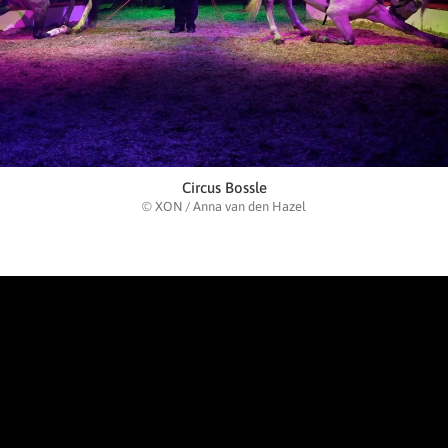
Circus Bossle
© XON / Anna van den Hazel