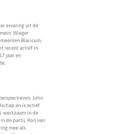
ar ervaring uit de
omein. Wieger
 gemeenten Blaricum,
t recent actief in
 17 jaar en
de.
 perspectieven. John
dschap en is actief
), werkzaam in de
in de partij. Ron van
ring mee als