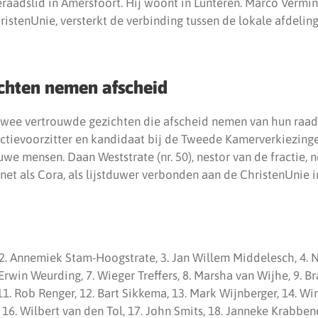
adslid in Amersfoort. Hij woont in Lunteren. Marco Vermin (n
ristenUnie, versterkt de verbinding tussen de lokale afdeling
chten nemen afscheid
et twee vertrouwde gezichten die afscheid nemen van hun raa
fractievoorzitter en kandidaat bij de Tweede Kamerverkiezing
uwe mensen. Daan Weststrate (nr. 50), nestor van de fractie, 
, net als Cora, als lijstduwer verbonden aan de ChristenUnie i
 2. Annemiek Stam-Hoogstrate, 3. Jan Willem Middelesch, 4. N
 Erwin Weurding, 7. Wieger Treffers, 8. Marsha van Wijhe, 9. B
1. Rob Renger, 12. Bart Sikkema, 13. Mark Wijnberger, 14. Wim
6. Wilbert van den Tol, 17. John Smits, 18. Janneke Krabben