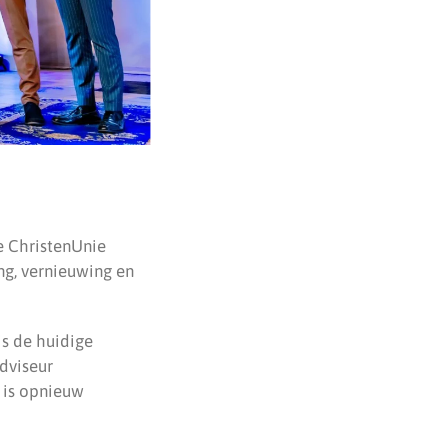
de ChristenUnie
ng, vernieuwing en
is de huidige
adviseur
 is opnieuw