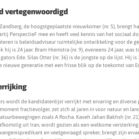
d vertegenwoordigd
 Zandberg, de hoogstgeplaatste nieuwkomer (nr. 5), brengt ha
artij PerspectieF mee en heeft veel kennis van het sociaal d
 Lunteren is beleidsadviseur ruimtelijke ontwikkeling voor de
hij is 24 jaar. Bram Hiemstra (nr. 9), eveneens 24 jaar, was to
ators Ede. Silas Otter (nr. 36) is de jongste op de lijst. Hij is
 nieuwe generatie met een frisse blik op de toekomst van E
rrijking
rs wordt de kandidatenlijst verrijkt met ervaring en diverse
t moment fractievolger, zet zich al jaren in voor natuur en lan
 natuurbewegingen zoals A Rocha. Kaveh Jahan Bakhsh (nr. 21
fkomstig uit Iran, wordt gezien als een welkome versterking 
gevangenispredikant en veelgevraagd spreker, brengt zijn erva