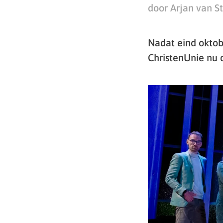
door Arjan van S
Nadat eind oktob
ChristenUnie nu d