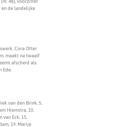
r. 48), voorzitter
 en de landelijke
dswerk. Cora Otter
en, maakt na twaalf
neemt afscheid als
n Ede.
iek van den Brink, 5.
ram Hiemstra, 10.
 van Eck, 15.
dam, 19. Marije