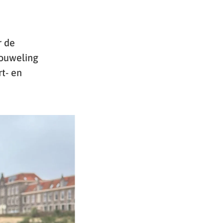
r de
Houweling
t- en