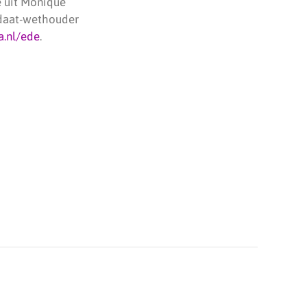
e uit Monique
idaat-wethouder
a.nl/ede
.