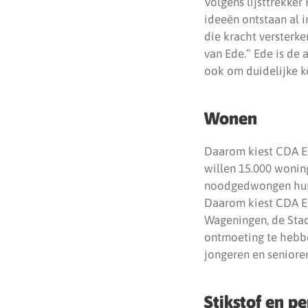
Volgens lijsttrekker
ideeën ontstaan al in
die kracht versterk
van Ede.” Ede is de 
ook om duidelijke k
Wonen
Daarom kiest CDA Ed
willen 15.000 wonin
noodgedwongen hun 
Daarom kiest CDA Ed
Wageningen, de Stad
ontmoeting te hebben
jongeren en seniore
Stikstof en p