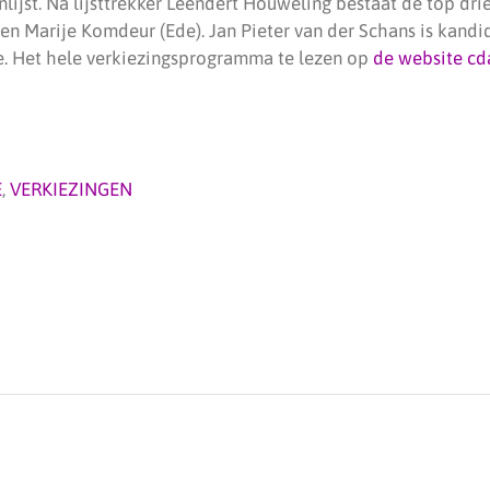
lijst. Na lijsttrekker Leendert Houweling bestaat de top dri
 Marije Komdeur (Ede). Jan Pieter van der Schans is kand
. Het hele verkiezingsprogramma te lezen op
de website cd
E
,
VERKIEZINGEN