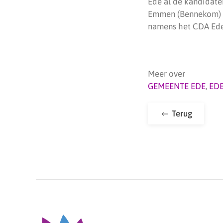
Ede al de kandidaten
Emmen (Bennekom) en
namens het CDA Ede
Meer over
GEMEENTE EDE
,
ED
Terug