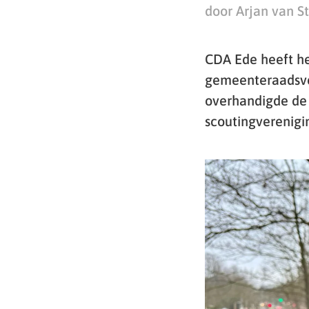
door Arjan van S
CDA Ede heeft h
gemeenteraadsver
overhandigde de 
scoutingverenigi