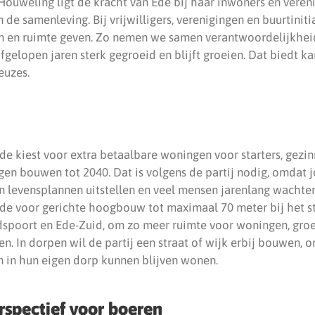
 Houweling ligt de kracht van Ede bij haar inwoners en veren
 de samenleving. Bij vrijwilligers, verenigingen en buurtiniti
en en ruimte geven. Zo nemen we samen verantwoordelijkhe
afgelopen jaren sterk gegroeid en blijft groeien. Dat biedt k
euzes.
e kiest voor extra betaalbare woningen voor starters, gezin
gen bouwen tot 2040. Dat is volgens de partij nodig, omdat 
levensplannen uitstellen en veel mensen jarenlang wachte
e voor gerichte hoogbouw tot maximaal 70 meter bij het st
spoort en Ede-Zuid, om zo meer ruimte voor woningen, groe
. In dorpen wil de partij een straat of wijk erbij bouwen, o
n in hun eigen dorp kunnen blijven wonen.
erspectief voor boeren