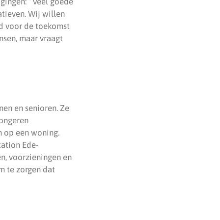
igingen: “Veel goede
atieven. Wij willen
id voor de toekomst
ansen, maar vraagt
nen en senioren. Ze
jongeren
n op een woning.
ation Ede-
n, voorzieningen en
m te zorgen dat