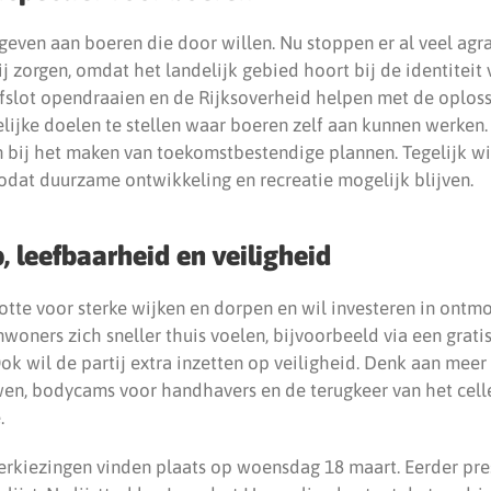
geven aan boeren die door willen. Nu stoppen er al veel ag
ij zorgen, omdat het landelijk gebied hoort bij de identitei
tofslot opendraaien en de Rijksoverheid helpen met de oplos
lijke doelen te stellen waar boeren zelf aan kunnen werken.
 bij het maken van toekomstbestendige plannen. Tegelijk wil
zodat duurzame ontwikkeling en recreatie mogelijk blijven.
leefbaarheid en veiligheid
lotte voor sterke wijken en dorpen en wil investeren in ontm
woners zich sneller thuis voelen, bijvoorbeeld via een grat
Ook wil de partij extra inzetten op veiligheid. Denk aan mee
wen, bodycams voor handhavers en de terugkeer van het cel
.
rkiezingen vinden plaats op woensdag 18 maart. Eerder pr