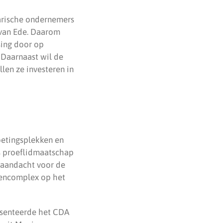
rarische ondernemers
t van Ede. Daarom
sing door op
 Daarnaast wil de
len ze investeren in
oetingsplekken en
is proeflidmaatschap
r aandacht voor de
lencomplex op het
esenteerde het CDA