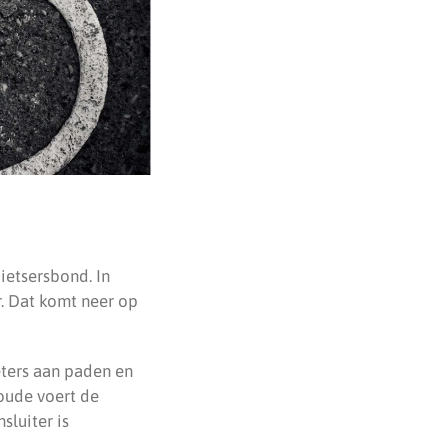
ietsersbond. In
r. Dat komt neer op
eters aan paden en
oude voert de
sluiter is