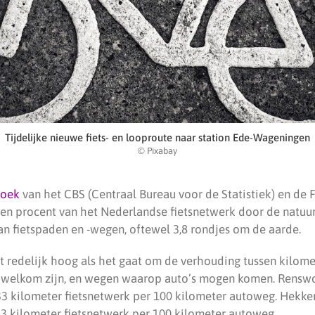
Tijdelijke nieuwe fiets- en looproute naar station Ede-Wageningen
© Pixabay
zoek
van het CBS (Centraal Bureau voor de Statistiek) en de F
tien procent van het Nederlandse fietsnetwerk door de natuu
an fietspaden en -wegen, oftewel 3,8 rondjes om de aarde.
rt redelijk hoog als het gaat om de verhouding tussen kilom
s welkom zijn, en wegen waarop auto’s mogen komen. Rensw
33 kilometer fietsnetwerk per 100 kilometer autoweg. Hekken
 kilometer fietsnetwerk per 100 kilometer autoweg.