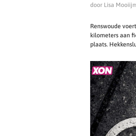
door Lisa Mooiij
Renswoude voert 
kilometers aan 
plaats. Hekkensl