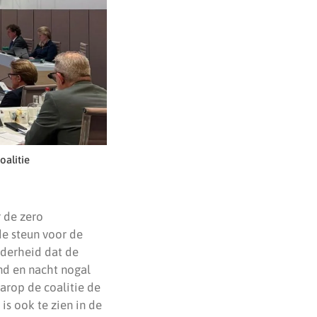
alitie
r de zero
de steun voor de
rderheid dat de
nd en nacht nogal
arop de coalitie de
is ook te zien in de