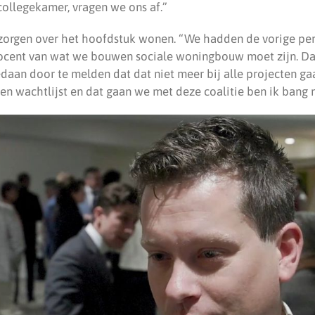
collegekamer, vragen we ons af.”
 zorgen over het hoofdstuk wonen. “We hadden de vorige pe
rocent van wat we bouwen sociale woningbouw moet zijn. Da
daan door te melden dat dat niet meer bij alle projecten g
en wachtlijst en dat gaan we met deze coalitie ben ik bang 