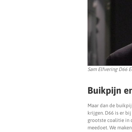
Sam Elfvering D66 E
Buikpijn 
Maar dan de buikpij
krijgen. D66 is er b
grootste coalitie in
meedoet. We maken o