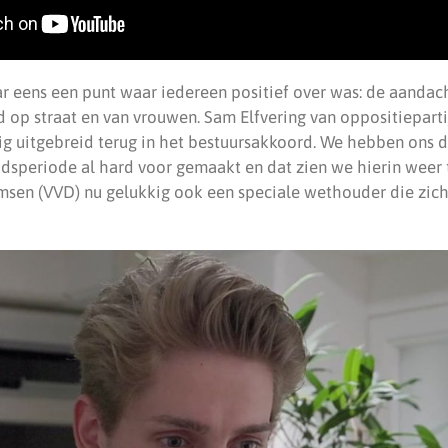
 eens een punt waar iedereen positief over was: de aandach
id op straat en van vrouwen. Sam Elfvering van oppositiepartij
ig uitgebreid terug in het bestuursakkoord. We hebben ons 
adsperiode al hard voor gemaakt en dat zien we hierin weer
sen (VVD) nu gelukkig ook een speciale wethouder die zich