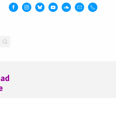
aad
e