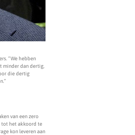
ders. “We hebben
 minder dan dertig,
or die dertig
n.”
aken van een zero
tot het akkoord te
rage kon leveren aan