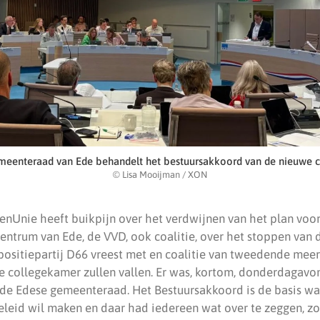
eenteraad van Ede behandelt het bestuursakkoord van de nieuwe co
© Lisa Mooijman / XON
tenUnie heeft buikpijn over het verdwijnen van het plan voo
entrum van Ede, de VVD, ook coalitie, over het stoppen van 
positiepartij D66 vreest met en coalitie van tweedende mee
 de collegekamer zullen vallen. Er was, kortom, donderdagavo
 de Edese gemeenteraad. Het Bestuursakkoord is de basis wa
leid wil maken en daar had iedereen wat over te zeggen, zo 