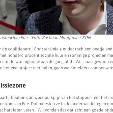
ristenUnie Ede – Foto: Bastiaan Mooijman / XON
n de coalitiepartij ChristenUnie ziet dat toch een beetje an
et honderd procent sociale huur en sommige projecten met
 dat de woningbouw aan de gang blijft. We staan gewoon vo
in het ene project niet halen, gaan we dat elders compensere
issiezone
 partij hebben dan weer buikpijn van het stoppen met het m
centrum van Ede. Dat moesten ze in de onderhandelingen om 
et hart laten varen. “Wij vonden dat dat echt een goede bijd