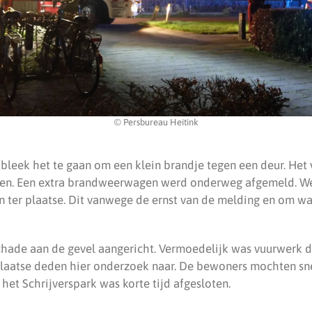
© Persbureau Heitink
 bleek het te gaan om een klein brandje tegen een deur. Het 
en. Een extra brandweerwagen werd onderweg afgemeld. W
en ter plaatse. Dit vanwege de ernst van de melding en om wa
chade aan de gevel aangericht. Vermoedelijk was vuurwerk 
plaatse deden hier onderzoek naar. De bewoners mochten sne
n het Schrijverspark was korte tijd afgesloten.