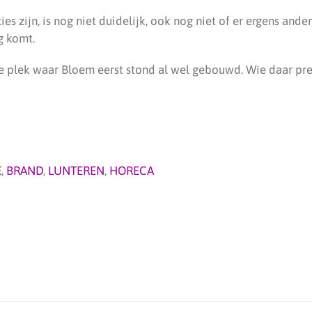
es zijn, is nog niet duidelijk, ook nog niet of er ergens and
g komt.
e plek waar Bloem eerst stond al wel gebouwd. Wie daar prec
E
,
BRAND
,
LUNTEREN
,
HORECA