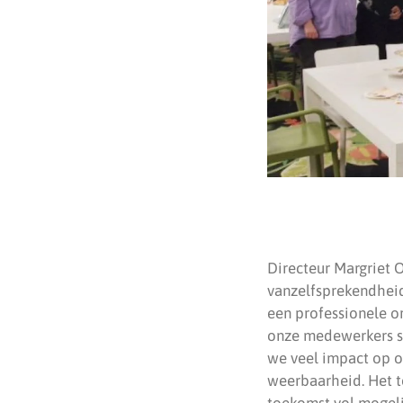
Directeur Margriet 
vanzelfsprekendheid
een professionele or
onze medewerkers sa
we veel impact op o
weerbaarheid. Het t
toekomst vol mogel