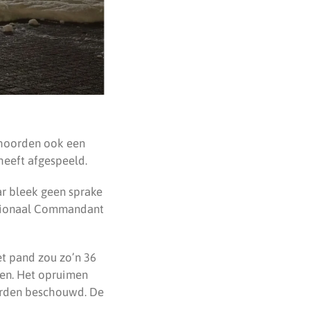
 hoorden ook een
heeft afgespeeld.
ar bleek geen sprake
Regionaal Commandant
t pand zou zo’n 36
nen. Het opruimen
worden beschouwd. De