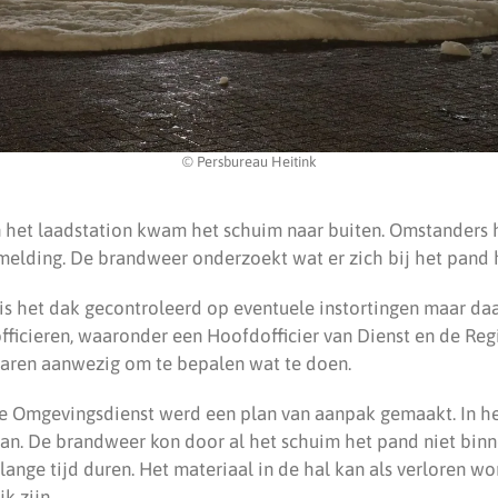
© Persbureau Heitink
 het laadstation kwam het schuim naar buiten. Omstanders
melding. De brandweer onderzoekt wat er zich bij het pand 
s het dak gecontroleerd op eventuele instortingen maar da
e officieren, waaronder een Hoofdofficier van Dienst en de 
aren aanwezig om te bepalen wat te doen.
de Omgevingsdienst werd een plan van aanpak gemaakt. In he
an. De brandweer kon door al het schuim het pand niet bin
 lange tijd duren. Het materiaal in de hal kan als verloren 
k zijn.