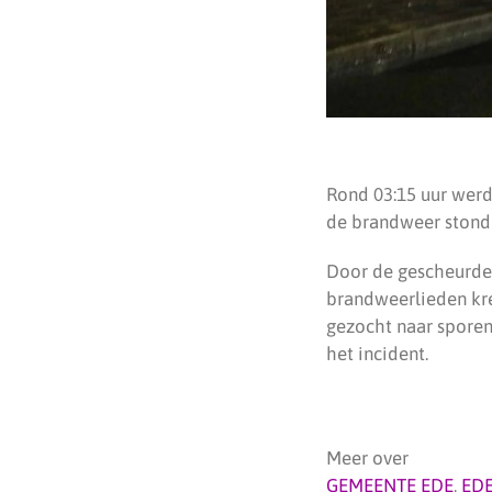
Rond 03:15 uur werd
de brandweer stond h
Door de gescheurde 
brandweerlieden kre
gezocht naar sporen
het incident.
Meer over
GEMEENTE EDE
,
ED