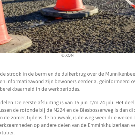
© XON
arde strook in de berm en de duikerbrug over de Munnikenb
een informatieavond zijn bewoners eerder al geïnformeerd o
ereikbaarheid in de werkperiodes.
elen. De eerste afsluiting is van 15 juni t/m 24 juli. Het dee
ssen de rotonde bij de N224 en de Biesbosserweg is dan dic
In de zomer, tijdens de bouwvak, is de weg weer drie weken 
rkzaamheden op andere delen van de Emminkhuizerlaan ver
ktober.