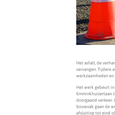
Het asfalt, de verh
vervangen. Tijdens 
werkzaamheden en b
Het werk gebeurt in d
Emminkhuizerlaan tu
doorgaand verkeer. 
bouwvak gaan de we
afsluiting tot eind o