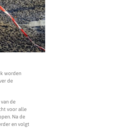
eek worden
ver de
l van de
ht voor alle
open. Na de
der en volgt