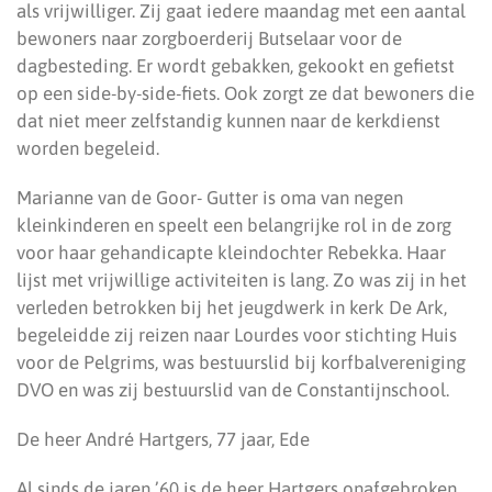
als vrijwilliger. Zij gaat iedere maandag met een aantal
bewoners naar zorgboerderij Butselaar voor de
dagbesteding. Er wordt gebakken, gekookt en gefietst
op een side-by-side-fiets. Ook zorgt ze dat bewoners die
dat niet meer zelfstandig kunnen naar de kerkdienst
worden begeleid.
Marianne van de Goor- Gutter is oma van negen
kleinkinderen en speelt een belangrijke rol in de zorg
voor haar gehandicapte kleindochter Rebekka. Haar
lijst met vrijwillige activiteiten is lang. Zo was zij in het
verleden betrokken bij het jeugdwerk in kerk De Ark,
begeleidde zij reizen naar Lourdes voor stichting Huis
voor de Pelgrims, was bestuurslid bij korfbalvereniging
DVO en was zij bestuurslid van de Constantijnschool.
De heer André Hartgers, 77 jaar, Ede
Al sinds de jaren ’60 is de heer Hartgers onafgebroken