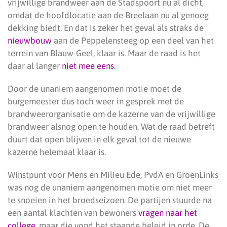
vrijwillige brandweer aan de Stadspoort nu al dicht,
omdat de hoofdlocatie aan de Breelaan nu al genoeg
dekking biedt. En dat is zeker het geval als straks de
nieuwbouw
aan de Peppelensteeg op een deel van het
terrein van Blauw-Geel, klaar is. Maar de raad is het
daar al langer
niet mee eens
.
Door de unaniem aangenomen motie moet de
burgemeester dus toch weer in gesprek met de
brandweerorganisatie om de kazerne van de vrijwillige
brandweer alsnog open te houden. Wat de raad betreft
duurt dat open blijven in elk geval tot de nieuwe
kazerne helemaal klaar is.
Winstpunt voor Mens en Milieu Ede, PvdA en GroenLinks
was nog de unaniem aangenomen motie om niet meer
te snoeien in het broedseizoen. De partijen stuurde na
een aantal klachten van bewoners
vragen naar het
college
, maar die vond het staande beleid in orde. De