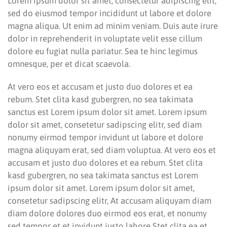
Lorem ipsum dolor sit amet, consectetur adipiscing elit,
sed do eiusmod tempor incididunt ut labore et dolore
magna aliqua. Ut enim ad minim veniam. Duis aute irure
dolor in reprehenderit in voluptate velit esse cillum
dolore eu fugiat nulla pariatur. Sea te hinc legimus
omnesque, per et dicat scaevola.
At vero eos et accusam et justo duo dolores et ea
rebum. Stet clita kasd gubergren, no sea takimata
sanctus est Lorem ipsum dolor sit amet. Lorem ipsum
dolor sit amet, consetetur sadipscing elitr, sed diam
nonumy eirmod tempor invidunt ut labore et dolore
magna aliquyam erat, sed diam voluptua. At vero eos et
accusam et justo duo dolores et ea rebum. Stet clita
kasd gubergren, no sea takimata sanctus est Lorem
ipsum dolor sit amet. Lorem ipsum dolor sit amet,
consetetur sadipscing elitr, At accusam aliquyam diam
diam dolore dolores duo eirmod eos erat, et nonumy
sed tempor et et invidunt justo labore Stet clita ea et