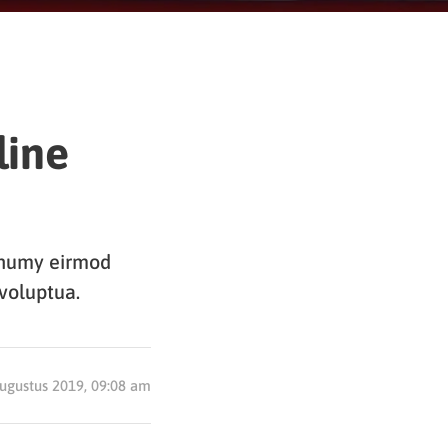
line
nonumy eirmod
voluptua.
ugustus 2019, 09:08 am