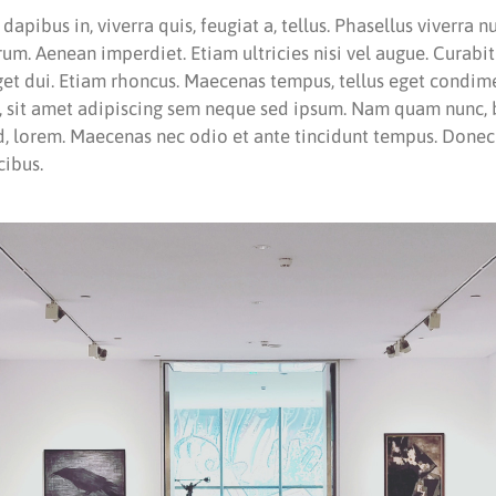
apibus in, viverra quis, feugiat a, tellus. Phasellus viverra n
rum. Aenean imperdiet. Etiam ultricies nisi vel augue. Curabi
 eget dui. Etiam rhoncus. Maecenas tempus, tellus eget condi
 sit amet adipiscing sem neque sed ipsum. Nam quam nunc, bl
id, lorem. Maecenas nec odio et ante tincidunt tempus. Donec
cibus.