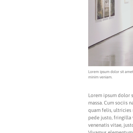
Lorem ipsum dolor sit amet
minim veniam.
Lorem ipsum dolor s
massa. Cum sociis n
quam felis, ultricie
pede justo, fringilla
venenatis vitae, jus
Vivamus elementum se