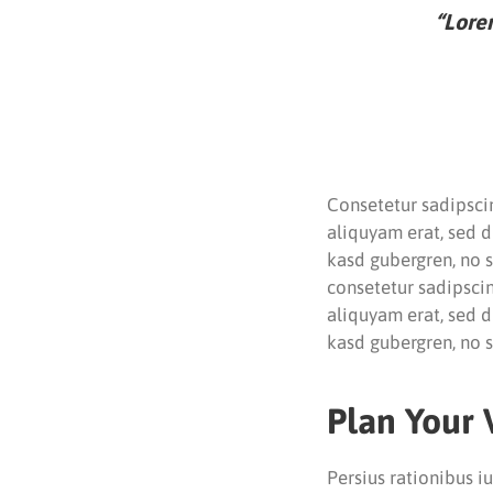
“Lorem
Consetetur sadipsci
aliquyam erat, sed d
kasd gubergren, no 
consetetur sadipsci
aliquyam erat, sed d
kasd gubergren, no 
Plan Your 
Persius rationibus i