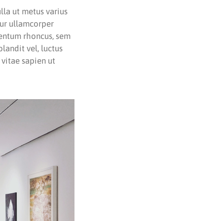
ulla ut metus varius
tur ullamcorper
mentum rhoncus, sem
andit vel, luctus
 vitae sapien ut