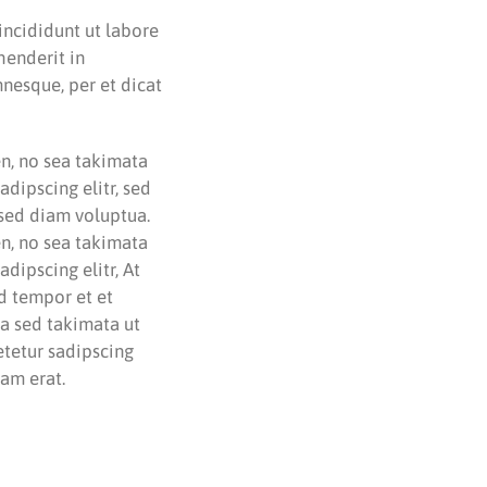
incididunt ut labore
henderit in
mnesque, per et dicat
en, no sea takimata
dipscing elitr, sed
sed diam voluptua.
en, no sea takimata
dipscing elitr, At
d tempor et et
ea sed takimata ut
etetur sadipscing
am erat.