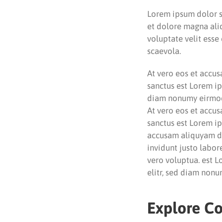
Lorem ipsum dolor si
et dolore magna aliq
voluptate velit esse
scaevola.
At vero eos et accus
sanctus est Lorem ip
diam nonumy eirmod 
At vero eos et accus
sanctus est Lorem ip
accusam aliquyam di
invidunt justo labor
vero voluptua. est L
elitr, sed diam non
Explore Co