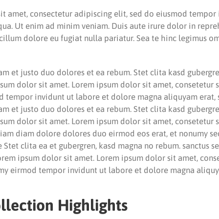
t amet, consectetur adipiscing elit, sed do eiusmod tempor 
ua. Ut enim ad minim veniam. Duis aute irure dolor in repre
 cillum dolore eu fugiat nulla pariatur. Sea te hinc legimus o
am et justo duo dolores et ea rebum. Stet clita kasd gubergr
sum dolor sit amet. Lorem ipsum dolor sit amet, consetetur sa
tempor invidunt ut labore et dolore magna aliquyam erat, 
am et justo duo dolores et ea rebum. Stet clita kasd gubergr
sum dolor sit amet. Lorem ipsum dolor sit amet, consetetur sa
am diam dolore dolores duo eirmod eos erat, et nonumy se
e Stet clita ea et gubergren, kasd magna no rebum. sanctus s
orem ipsum dolor sit amet. Lorem ipsum dolor sit amet, cons
umy eirmod tempor invidunt ut labore et dolore magna aliquy
llection Highlights