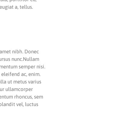
ugiat a, tellus.
t amet nibh. Donec
cursus nunc.Nullam
lementum semper nisi.
 eleifend ac, enim.
ulla ut metus varius
tur ullamcorper
mentum rhoncus, sem
andit vel, luctus