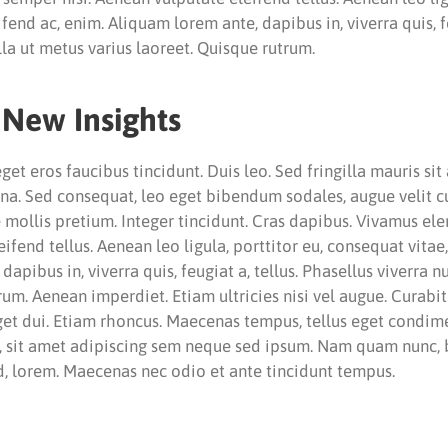
fend ac, enim. Aliquam lorem ante, dapibus in, viverra quis, fe
lla ut metus varius laoreet. Quisque rutrum.
 New Insights
eget eros faucibus tincidunt. Duis leo. Sed fringilla mauris si
gna. Sed consequat, leo eget bibendum sodales, augue velit 
 mollis pretium. Integer tincidunt. Cras dapibus. Vivamus e
fend tellus. Aenean leo ligula, porttitor eu, consequat vitae,
apibus in, viverra quis, feugiat a, tellus. Phasellus viverra n
rum. Aenean imperdiet. Etiam ultricies nisi vel augue. Curabi
 eget dui. Etiam rhoncus. Maecenas tempus, tellus eget condi
 sit amet adipiscing sem neque sed ipsum. Nam quam nunc, bl
id, lorem. Maecenas nec odio et ante tincidunt tempus.