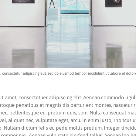
, consectetur adipiscing elit, sed do eiusmod tempor incididunt ut labore et dolo
it amet, consectetuer adipiscing elit. Aenean commodo ligul
atoque penatibus et magnis dis parturient montes, nascetur 
s nec, pellentesque eu, pretium quis, sem. Nulla consequat m
 vel, aliquet nec, vulputate eget, arcu. In enim justo, rhoncus u
to. Nullam dictum felis eu pede mollis pretium. Integer tincid
mper nisi. Aenean vulputate eleifend tellus. Aenean leo ligu