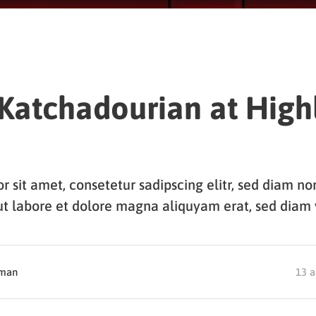
atchadourian at High
r sit amet, consetetur sadipscing elitr, sed diam 
ut labore et dolore magna aliquyam erat, sed diam 
dman
13 a