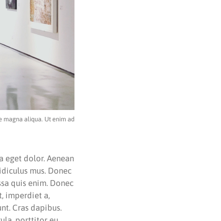
re magna aliqua. Ut enim ad
a eget dolor. Aenean
ridiculus mus. Donec
assa quis enim. Donec
t, imperdiet a,
unt. Cras dapibus.
la, porttitor eu,