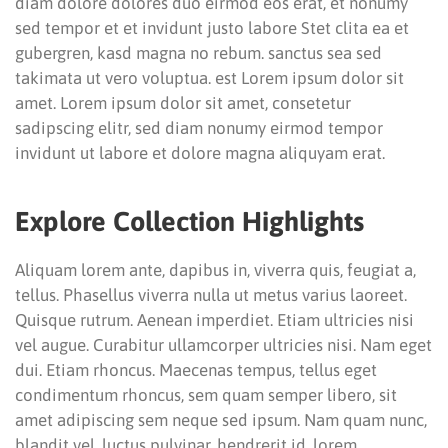
diam dolore dolores duo eirmod eos erat, et nonumy
sed tempor et et invidunt justo labore Stet clita ea et
gubergren, kasd magna no rebum. sanctus sea sed
takimata ut vero voluptua. est Lorem ipsum dolor sit
amet. Lorem ipsum dolor sit amet, consetetur
sadipscing elitr, sed diam nonumy eirmod tempor
invidunt ut labore et dolore magna aliquyam erat.
Explore Collection Highlights
Aliquam lorem ante, dapibus in, viverra quis, feugiat a,
tellus. Phasellus viverra nulla ut metus varius laoreet.
Quisque rutrum. Aenean imperdiet. Etiam ultricies nisi
vel augue. Curabitur ullamcorper ultricies nisi. Nam eget
dui. Etiam rhoncus. Maecenas tempus, tellus eget
condimentum rhoncus, sem quam semper libero, sit
amet adipiscing sem neque sed ipsum. Nam quam nunc,
blandit vel, luctus pulvinar, hendrerit id, lorem.