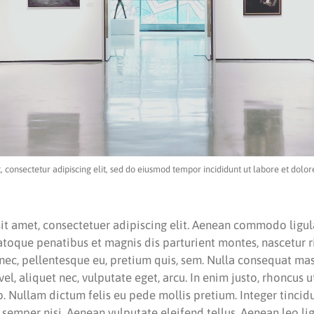
, consectetur adipiscing elit, sed do eiusmod tempor incididunt ut labore et dolo
it amet, consectetuer adipiscing elit. Aenean commodo ligul
atoque penatibus et magnis dis parturient montes, nascetur 
s nec, pellentesque eu, pretium quis, sem. Nulla consequat m
 vel, aliquet nec, vulputate eget, arcu. In enim justo, rhoncus u
to. Nullam dictum felis eu pede mollis pretium. Integer tincid
mper nisi. Aenean vulputate eleifend tellus. Aenean leo ligu