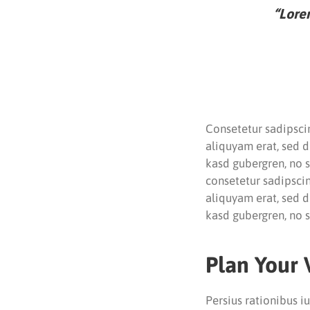
“Lorem
Consetetur sadipsci
aliquyam erat, sed d
kasd gubergren, no 
consetetur sadipsci
aliquyam erat, sed d
kasd gubergren, no 
Plan Your 
Persius rationibus i