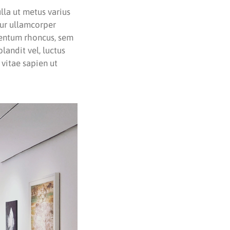
ulla ut metus varius
tur ullamcorper
mentum rhoncus, sem
andit vel, luctus
 vitae sapien ut