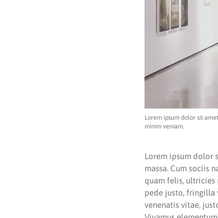
Lorem ipsum dolor sit amet
minim veniam.
Lorem ipsum dolor s
massa. Cum sociis n
quam felis, ultricie
pede justo, fringilla
venenatis vitae, jus
Vivamus elementum se