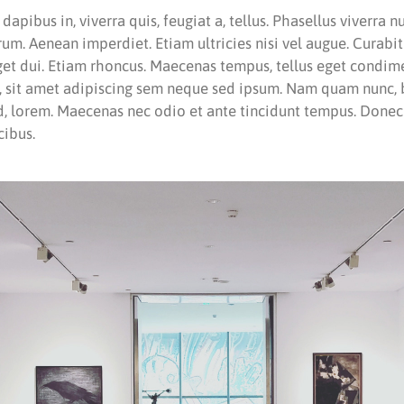
apibus in, viverra quis, feugiat a, tellus. Phasellus viverra n
rum. Aenean imperdiet. Etiam ultricies nisi vel augue. Curabi
 eget dui. Etiam rhoncus. Maecenas tempus, tellus eget condi
 sit amet adipiscing sem neque sed ipsum. Nam quam nunc, bl
id, lorem. Maecenas nec odio et ante tincidunt tempus. Donec
cibus.