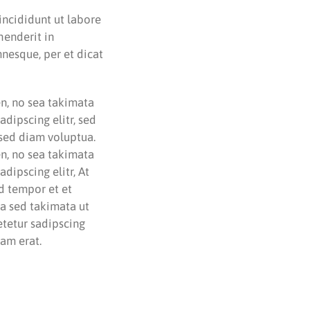
incididunt ut labore
henderit in
mnesque, per et dicat
en, no sea takimata
dipscing elitr, sed
sed diam voluptua.
en, no sea takimata
dipscing elitr, At
d tempor et et
ea sed takimata ut
etetur sadipscing
am erat.