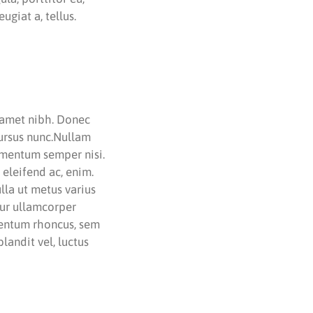
ugiat a, tellus.
t amet nibh. Donec
cursus nunc.Nullam
lementum semper nisi.
 eleifend ac, enim.
ulla ut metus varius
tur ullamcorper
mentum rhoncus, sem
andit vel, luctus