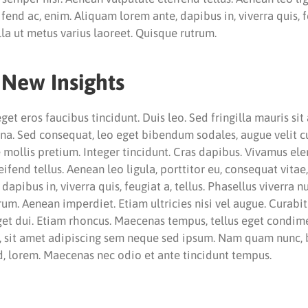
fend ac, enim. Aliquam lorem ante, dapibus in, viverra quis, fe
lla ut metus varius laoreet. Quisque rutrum.
 New Insights
eget eros faucibus tincidunt. Duis leo. Sed fringilla mauris si
gna. Sed consequat, leo eget bibendum sodales, augue velit 
 mollis pretium. Integer tincidunt. Cras dapibus. Vivamus e
fend tellus. Aenean leo ligula, porttitor eu, consequat vitae,
apibus in, viverra quis, feugiat a, tellus. Phasellus viverra n
rum. Aenean imperdiet. Etiam ultricies nisi vel augue. Curabi
 eget dui. Etiam rhoncus. Maecenas tempus, tellus eget condi
 sit amet adipiscing sem neque sed ipsum. Nam quam nunc, bl
id, lorem. Maecenas nec odio et ante tincidunt tempus.