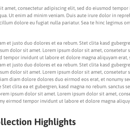
t amet, consectetur adipiscing elit, sed do eiusmod tempor 
ua. Ut enim ad minim veniam. Duis aute irure dolor in repre
 cillum dolore eu fugiat nulla pariatur. Sea te hinc legimus o
am et justo duo dolores et ea rebum. Stet clita kasd gubergr
sum dolor sit amet. Lorem ipsum dolor sit amet, consetetur sa
tempor invidunt ut labore et dolore magna aliquyam erat, 
am et justo duo dolores et ea rebum. Stet clita kasd gubergr
sum dolor sit amet. Lorem ipsum dolor sit amet, consetetur sa
am diam dolore dolores duo eirmod eos erat, et nonumy se
e Stet clita ea et gubergren, kasd magna no rebum. sanctus s
orem ipsum dolor sit amet. Lorem ipsum dolor sit amet, cons
umy eirmod tempor invidunt ut labore et dolore magna aliquy
llection Highlights