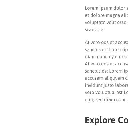
Lorem ipsum dolor si
et dolore magna aliq
voluptate velit esse
scaevola.
At vero eos et accus
sanctus est Lorem ip
diam nonumy eirmod 
At vero eos et accus
sanctus est Lorem ip
accusam aliquyam di
invidunt justo labor
vero voluptua. est L
elitr, sed diam non
Explore Co