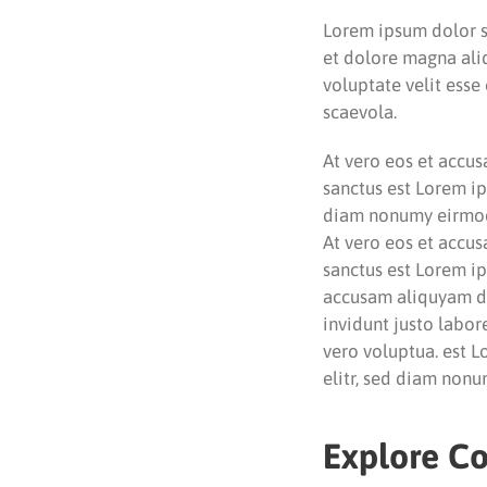
Lorem ipsum dolor si
et dolore magna aliq
voluptate velit esse
scaevola.
At vero eos et accus
sanctus est Lorem ip
diam nonumy eirmod 
At vero eos et accus
sanctus est Lorem ip
accusam aliquyam di
invidunt justo labor
vero voluptua. est L
elitr, sed diam non
Explore Co