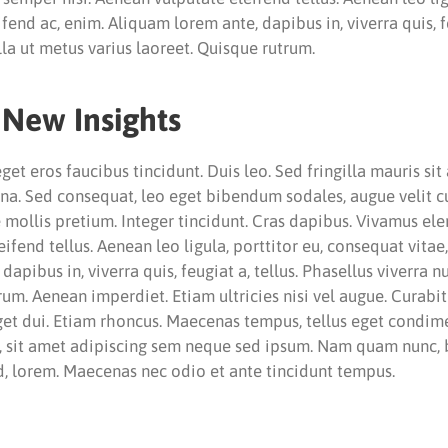
fend ac, enim. Aliquam lorem ante, dapibus in, viverra quis, fe
lla ut metus varius laoreet. Quisque rutrum.
 New Insights
eget eros faucibus tincidunt. Duis leo. Sed fringilla mauris si
gna. Sed consequat, leo eget bibendum sodales, augue velit 
 mollis pretium. Integer tincidunt. Cras dapibus. Vivamus e
fend tellus. Aenean leo ligula, porttitor eu, consequat vitae,
apibus in, viverra quis, feugiat a, tellus. Phasellus viverra n
rum. Aenean imperdiet. Etiam ultricies nisi vel augue. Curabi
 eget dui. Etiam rhoncus. Maecenas tempus, tellus eget condi
 sit amet adipiscing sem neque sed ipsum. Nam quam nunc, bl
id, lorem. Maecenas nec odio et ante tincidunt tempus.