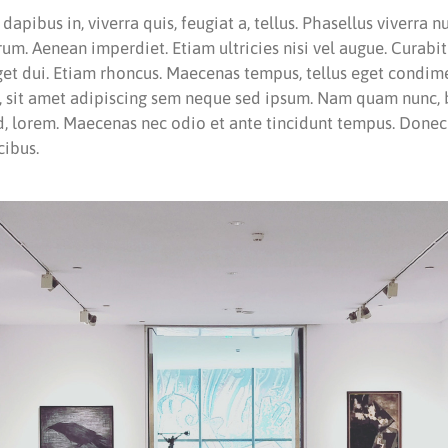
apibus in, viverra quis, feugiat a, tellus. Phasellus viverra n
rum. Aenean imperdiet. Etiam ultricies nisi vel augue. Curabi
 eget dui. Etiam rhoncus. Maecenas tempus, tellus eget condi
 sit amet adipiscing sem neque sed ipsum. Nam quam nunc, bl
id, lorem. Maecenas nec odio et ante tincidunt tempus. Donec
cibus.