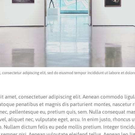
, consectetur adipiscing elit, sed do eiusmod tempor incididunt ut labore et dolo
it amet, consectetuer adipiscing elit. Aenean commodo ligul
atoque penatibus et magnis dis parturient montes, nascetur 
s nec, pellentesque eu, pretium quis, sem. Nulla consequat m
 vel, aliquet nec, vulputate eget, arcu. In enim justo, rhoncus u
to. Nullam dictum felis eu pede mollis pretium. Integer tincid
mper nisi. Aenean vulputate eleifend tellus. Aenean leo ligu