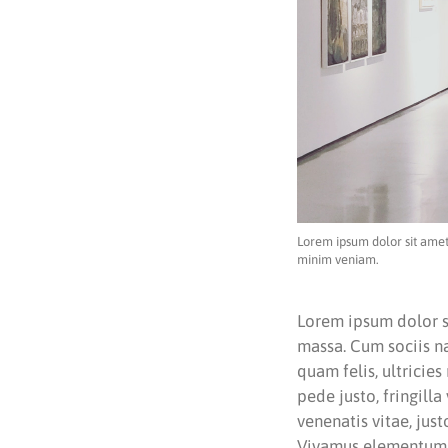
Lorem ipsum dolor sit amet
minim veniam.
Lorem ipsum dolor s
massa. Cum sociis n
quam felis, ultricie
pede justo, fringilla
venenatis vitae, jus
Vivamus elementum se