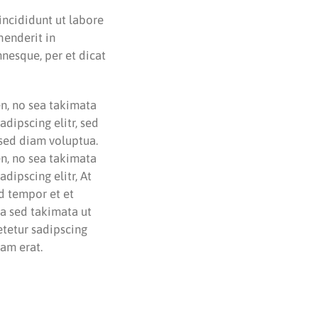
incididunt ut labore
henderit in
mnesque, per et dicat
en, no sea takimata
dipscing elitr, sed
sed diam voluptua.
en, no sea takimata
dipscing elitr, At
d tempor et et
ea sed takimata ut
etetur sadipscing
am erat.