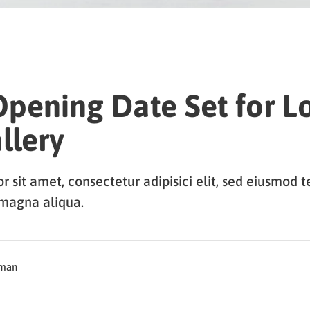
pening Date Set for L
llery
 sit amet, consectetur adipisici elit, sed eiusmod 
 magna aliqua.
dman