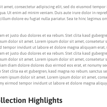
t amet, consectetur adipiscing elit, sed do eiusmod tempor 
ua. Ut enim ad minim veniam. Duis aute irure dolor in repre
 cillum dolore eu fugiat nulla pariatur. Sea te hinc legimus o
am et justo duo dolores et ea rebum. Stet clita kasd gubergr
sum dolor sit amet. Lorem ipsum dolor sit amet, consetetur sa
tempor invidunt ut labore et dolore magna aliquyam erat, 
am et justo duo dolores et ea rebum. Stet clita kasd gubergr
sum dolor sit amet. Lorem ipsum dolor sit amet, consetetur sa
am diam dolore dolores duo eirmod eos erat, et nonumy se
e Stet clita ea et gubergren, kasd magna no rebum. sanctus s
orem ipsum dolor sit amet. Lorem ipsum dolor sit amet, cons
umy eirmod tempor invidunt ut labore et dolore magna aliquy
llection Highlights