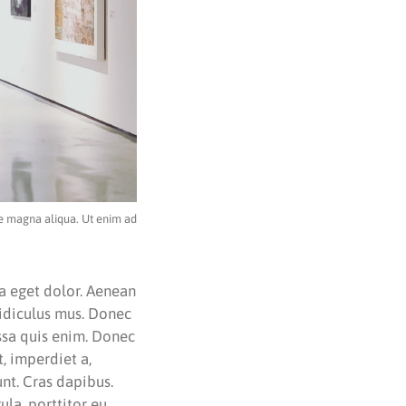
re magna aliqua. Ut enim ad
a eget dolor. Aenean
ridiculus mus. Donec
assa quis enim. Donec
t, imperdiet a,
unt. Cras dapibus.
la, porttitor eu,