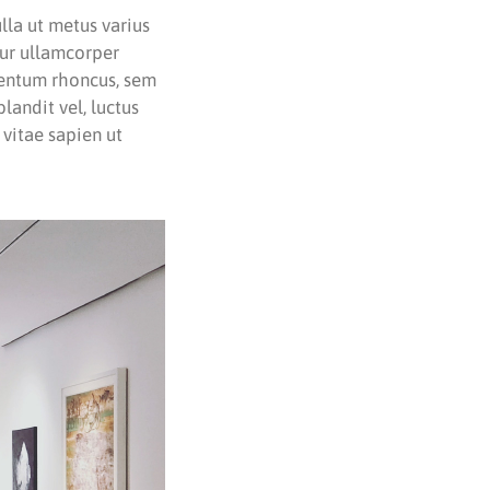
ulla ut metus varius
tur ullamcorper
mentum rhoncus, sem
andit vel, luctus
 vitae sapien ut