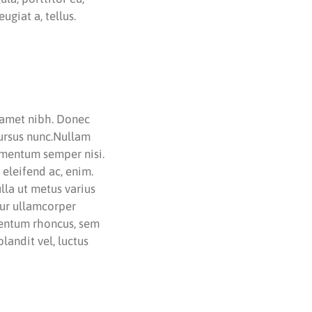
ugiat a, tellus.
t amet nibh. Donec
cursus nunc.Nullam
lementum semper nisi.
 eleifend ac, enim.
ulla ut metus varius
tur ullamcorper
mentum rhoncus, sem
andit vel, luctus