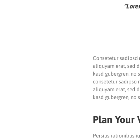
“Lorem
Consetetur sadipsci
aliquyam erat, sed d
kasd gubergren, no 
consetetur sadipsci
aliquyam erat, sed d
kasd gubergren, no 
Plan Your 
Persius rationibus i