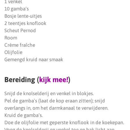
1 venkel
10 gamba’s
Bosje lente-uitjes
2 teentjes knoflook
Scheut Pernod
Room
Crème fraîche
Olijfolie
Gemengd kruid naar smaak
Bereiding (
kijk mee!
)
Snijd de knolselderij en venkel in blokjes.
Pel de gamba’s (laat de kop eraan zitten); snijd
overlangs in, om het darmkanaal te verwijderen.
Kruid de gamba’s.
Doe de olijfolie met geperste knoflook in de koekepan.
Voeg de knolselderij en venkel toe en bak licht aan.