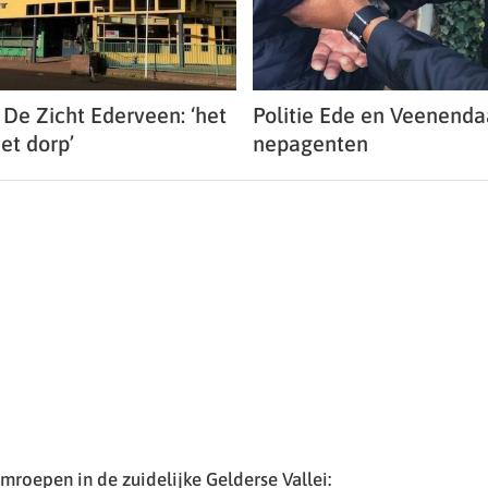
 De Zicht Ederveen: ‘het
Politie Ede en Veenenda
et dorp’
nepagenten
roepen in de zuidelijke Gelderse Vallei: