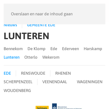
Menu
Overslaan en naar de inhoud gaan
Nieuws
GEMEENTE EDE
LUNTEREN
Bennekom
De Klomp
Ede
Ederveen
Harskamp
Lunteren
Otterlo
Wekerom
EDE
RENSWOUDE
RHENEN
SCHERPENZEEL
VEENENDAAL
WAGENINGEN
WOUDENBERG