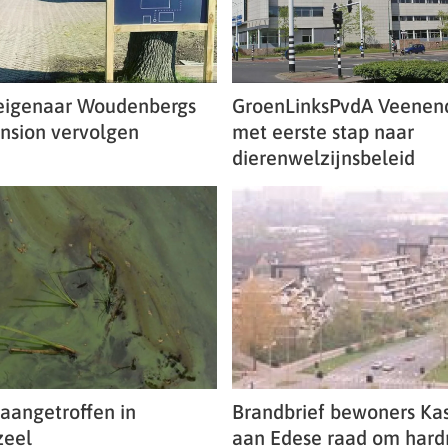
eigenaar Woudenbergs
GroenLinksPvdA Veenend
nsion vervolgen
met eerste stap naar
dierenwelzijnsbeleid
aangetroffen in
Brandbrief bewoners Ka
zeel
aan Edese raad om hardr