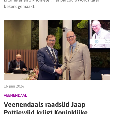
kilometer en 5 kilometer. Het parcours wordt later
bekendgemaakt.
16 juni 2026
VEENENDAAL
Veenendaals raadslid Jaap
Pottjewijd krijgt Koninklijke