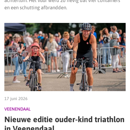
achtertuin. Het vuur werd zo hevig dat vier containers
en een schutting afbrandden.
17 juni 2026
VEENENDAAL
Nieuwe editie ouder-kind triathlon
in Veenendaal