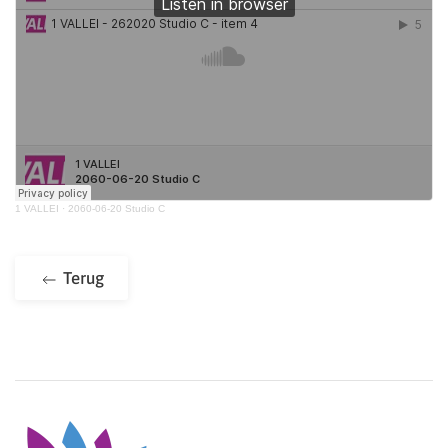
1 VALLEI
·
2060-06-20 Studio C
Terug