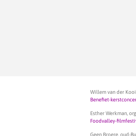
Willem van der Kooi
Benefiet-kerstconce
⁠⁠Esther Werkman, or
Foodvalley-filmfesti
⁠⁠Geen Broere, oud-B