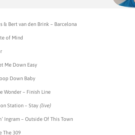
s & Bert van den Brink – Barcelona
ate of Mind
r
Let Me Down Easy
toop Down Baby
ie Wonder – Finish Line
ion Station – Stay
(live)
sh’ Ingram – Outside Of This Town
ke The 309