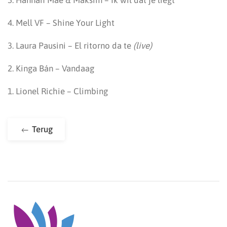
5. Hannah Mae & Maksim – Ik wil dat je liegt
4. Mell VF – Shine Your Light
3. Laura Pausini – El ritorno da te
(live)
2. Kinga Bán – Vandaag
1. Lionel Richie – Climbing
Terug