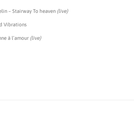
elin – Stairway To heaven
(live)
d Vibrations
mne à l’amour
(live)