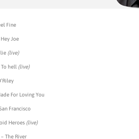
eel Fine
 Hey Joe
alie
(live)
 To hell
(live)
’Riley
Made For Loving You
 San Francisco
uloid Heroes
(live)
 – The River