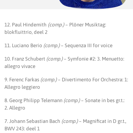
12. Paul Hindemith
(comp.)
– Plöner Musiktag:
blokfluittrio, deel 2
11. Luciano Berio
(comp.)
– Sequenza III for voice
10. Franz Schubert
(comp.)
– Symfonie #2: 3. Menuetto:
allegro vivace
9. Ferenc Farkas
(comp.)
– Divertimento For Orchestra: 1:
Allegro leggiero
8. Georg Philipp Telemann
(comp.)
– Sonate in bes gr.t.:
2. Allegro
7. Johann Sebastian Bach
(comp.)
– Magnificat in D gr.t.,
BWV 243: deel 1