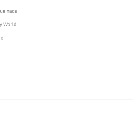
que nada
My World
he