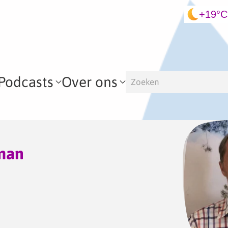
+19°C
Podcasts
Over ons
man