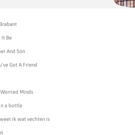
 Brabant
 It Be
her And Son
u’ve Got A Friend
r Worried Minds
in a bottle
 weet ik wat vechten is
el