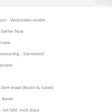
oot – Verdronken vlinder
 2 Gether Now
ricane
enwoordig – Sterrenstof
opicana
Ik kom eraan (Route du Soleil)
– Bones
 – Ich fühl’ mich disco