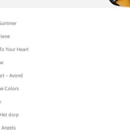
t Summer
olene
 To Your Heart
ow
ot – Avond
ue Colors
y
 Het dorp
– Angels