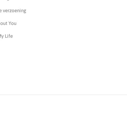
De verzoening
hout You
y Life