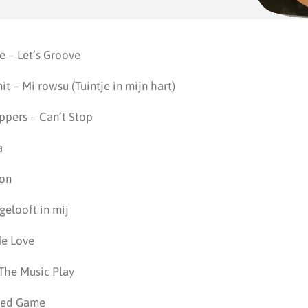
re – Let’s Groove
t – Mi rowsu (Tuintje in mijn hart)
ppers – Can’t Stop
a
ion
gelooft in mij
Me Love
 The Music Play
cked Game