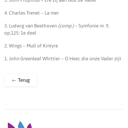
5. John Propitius – Ere zij aan God de Vader
4. Charles Trenet – La mer
3. Ludwig van Beethoven
(comp.)
– Symfonie nr. 9,
op.125: 1e deel
2. Wings – Mull of Kintyre
1. John Greenleaf Whittier – O Heer, die onze Vader zijt
Terug