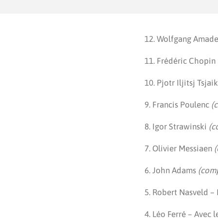
12. Wolfgang Amad
11. Frédéric Chopin
10. Pjotr Iljitsj Tsja
9. Francis Poulenc
(c
8. Igor Strawinski
(c
7. Olivier Messiaen
(
6. John Adams
(comp
5. Robert Nasveld –
4. Léo Ferré