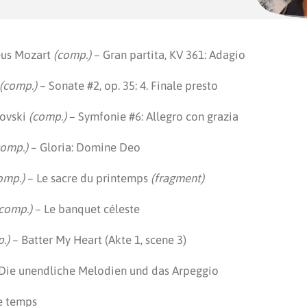
eus Mozart
(comp.)
– Gran partita, KV 361: Adagio
(comp.)
– Sonate #2, op. 35: 4. Finale presto
ikovski
(comp.)
– Symfonie #6: Allegro con grazia
omp.)
– Gloria: Domine Deo
omp.)
– Le sacre du printemps
(fragment)
comp.)
– Le banquet céleste
.)
– Batter My Heart (Akte 1, scene 3)
 Die unendliche Melodien und das Arpeggio
 – Avec le temps