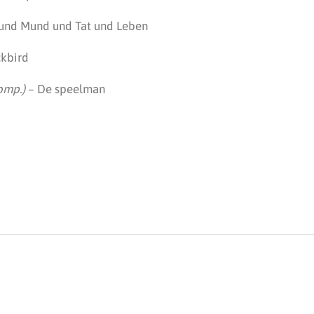
s – Herz und Mund und Tat und Leben
ckbird
omp.)
– De speelman