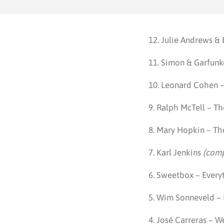
12. Julie Andrews & 
11. Simon & Garfunk
10. Leonard Cohen 
9. Ralph McTell – T
8. Mary Hopkin – T
7. Karl Jenkins
(comp
6. Sweetbox – Everyt
5. Wim Sonneveld –
4. José Carreras – W