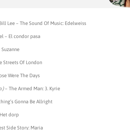
Bill Lee – The Sound Of Music: Edelweiss
el – El condor pasa
– Suzanne
he Streets Of London
hose Were The Days
.)
– The Armed Man: 3. Kyrie
hing’s Gonna Be Allright
 Het dorp
est Side Story: Maria